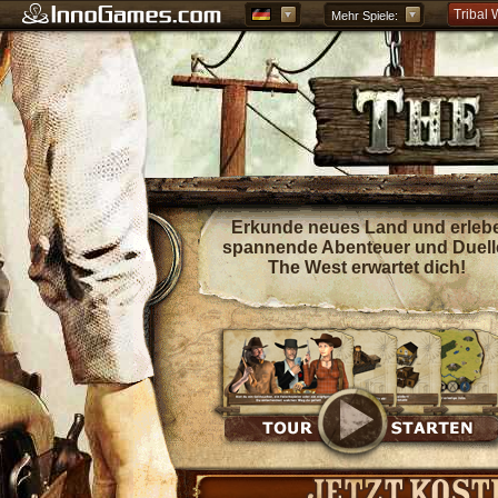
Tribal 
Mehr Spiele:
Forge o
Grepoli
Griech
Erkunde neues Land und erleb
spannende Abenteuer und Duell
The West erwartet dich!